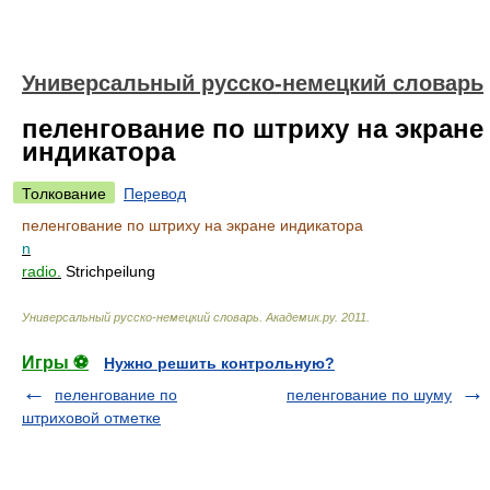
Универсальный русско-немецкий словарь
пеленгование по штриху на экране
индикатора
Толкование
Перевод
пеленгование по штриху на экране индикатора
n
radio.
Strichpeilung
Универсальный русско-немецкий словарь
.
Академик.ру
.
2011
.
Игры ⚽
Нужно решить контрольную?
пеленгование по
пеленгование по шуму
штриховой отметке